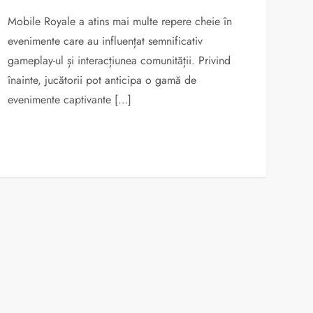
Mobile Royale a atins mai multe repere cheie în
evenimente care au influențat semnificativ
gameplay-ul și interacțiunea comunității. Privind
înainte, jucătorii pot anticipa o gamă de
evenimente captivante […]