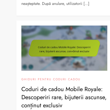
neașteptate. După anulare, utilizatorii […]
GHIDURI PENTRU CODURI CADOU
Coduri de cadou Mobile Royale:
Descoperiri rare, bijuterii ascunse,
conținut exclusiv