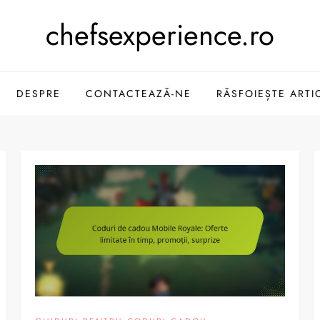
chefsexperience.ro
DESPRE
CONTACTEAZĂ-NE
RĂSFOIEȘTE ARTI