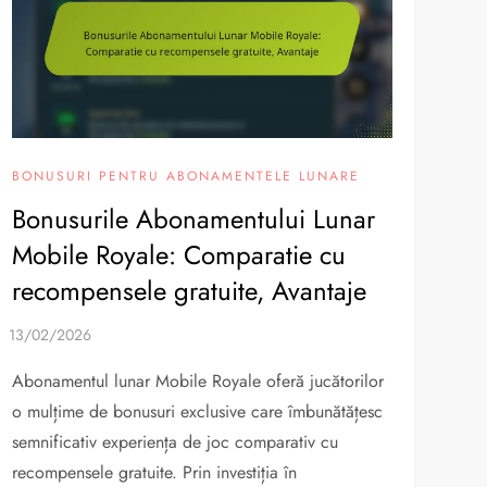
BONUSURI PENTRU ABONAMENTELE LUNARE
Bonusurile Abonamentului Lunar
Mobile Royale: Comparatie cu
recompensele gratuite, Avantaje
Abonamentul lunar Mobile Royale oferă jucătorilor
o mulțime de bonusuri exclusive care îmbunătățesc
semnificativ experiența de joc comparativ cu
recompensele gratuite. Prin investiția în