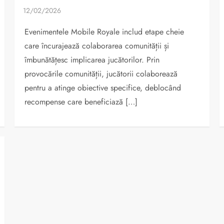
Evenimentele Mobile Royale includ etape cheie
care încurajează colaborarea comunității și
îmbunătățesc implicarea jucătorilor. Prin
provocările comunității, jucătorii colaborează
pentru a atinge obiective specifice, deblocând
recompense care beneficiază […]