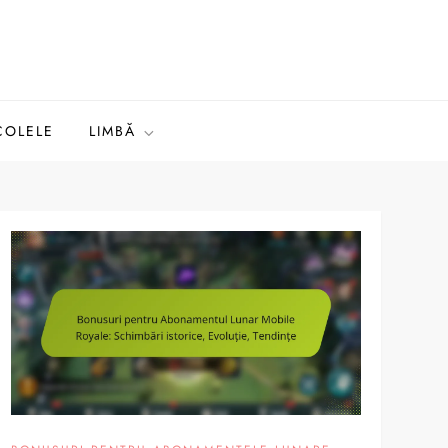
COLELE
LIMBĂ