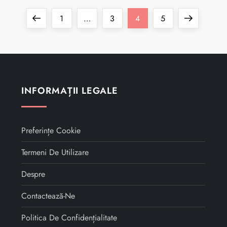
Previous
Page
Page
Page
Page
Next
1
…
3
4
5
page
page
INFORMAȚII LEGALE
Preferințe Cookie
Termeni De Utilizare
Despre
Contactează-Ne
Politica De Confidențialitate