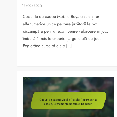
Codurile de cadou Mobile Royale sunt șiruri
alfanumerice unice pe care jucătorii le pot
răscumpăra pentru recompense valoroase în joc,
îmbunătățindu-le experiența generală de joc.
Explorând surse oficiale […]