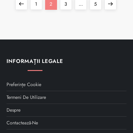
P
Previous
Page
Page
Page
Page
Next
1
2
3
…
5
o
page
page
s
t
s
INFORMAȚII LEGALE
p
a
Preferințe Cookie
Termeni De Utilizare
g
Despre
i
Contactează-Ne
n