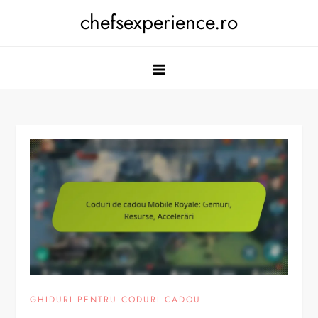
Skip
chefsexperience.ro
to
content
GHIDURI PENTRU CODURI CADOU