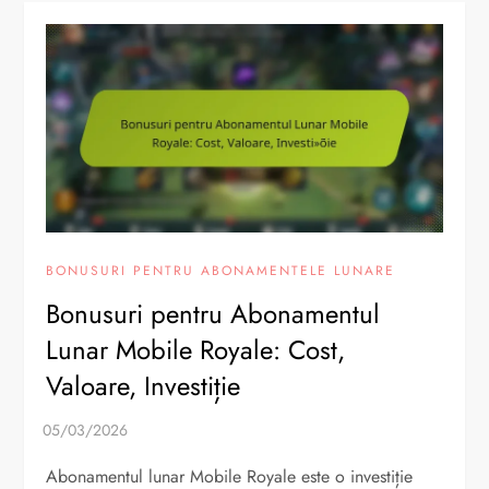
BONUSURI PENTRU ABONAMENTELE LUNARE
Bonusuri pentru Abonamentul
Lunar Mobile Royale: Cost,
Valoare, Investiție
Abonamentul lunar Mobile Royale este o investiție