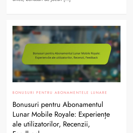
BONUSURI PENTRU ABONAMENTELE LUNARE
Bonusuri pentru Abonamentul
Lunar Mobile Royale: Experiențe
ale utilizatorilor, Recenzii,