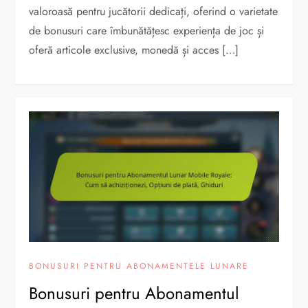
valoroasă pentru jucătorii dedicați, oferind o varietate
de bonusuri care îmbunătățesc experiența de joc și
oferă articole exclusive, monedă și acces […]
BONUSURI PENTRU ABONAMENTELE LUNARE
Bonusuri pentru Abonamentul