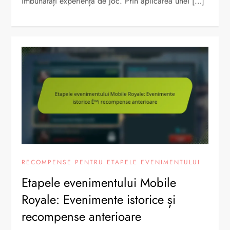
îmbunătăți experiența de joc. Prin aplicarea unei […]
RECOMPENSE PENTRU ETAPELE EVENIMENTULUI
Etapele evenimentului Mobile
Royale: Evenimente istorice și
recompense anterioare