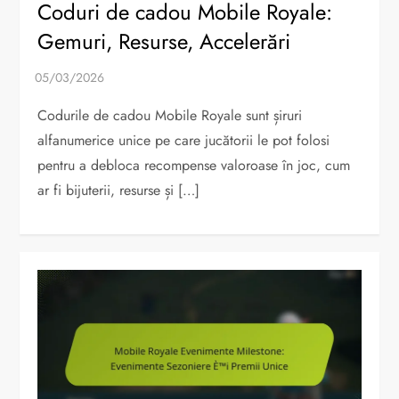
Coduri de cadou Mobile Royale:
Gemuri, Resurse, Accelerări
Codurile de cadou Mobile Royale sunt șiruri
alfanumerice unice pe care jucătorii le pot folosi
pentru a debloca recompense valoroase în joc, cum
ar fi bijuterii, resurse și […]