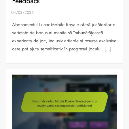
Feedback
Abonamentul Lunar Mobile Royale oferă jucătorilor o
varietate de bonusuri menite să îmbunătățească
experiența de joc, inclusiv articole și resurse exclusive
care pot ajuta semnificativ în progresul jocului. […]